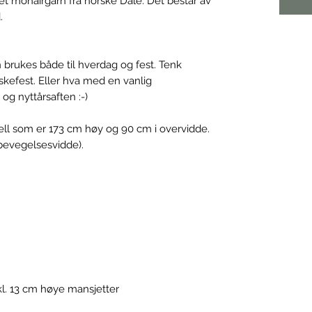
t mohairgarn fra norske Dale. Det består av
.
an brukes både til hverdag og fest. Tenk
åskefest. Eller hva med en vanlig
og nyttårsaften :-)
ell som er 173 cm høy og 90 cm i overvidde.
 bevegelsesvidde).
kl. 13 cm høye mansjetter