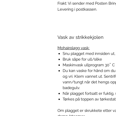
Frakt: Vi sender med Posten Bring
Levering i postkassen.
Vask av strikkekjolen
Mohairplagg vask:
Snu plagget med innsiden ut,
Bruk såpe for ull/silke
Maskinvask ullprogram 30
⠁
C
Du kan vaske for hånd om du fo
og vri. Klem vannet ut. Sentrif
vann/tungt når det hengs opp 
badegulv.
Når plagget fortsatt er fuktig,
Tørkes på toppen av tørkestat
Om plagget er skrukkete etter vask