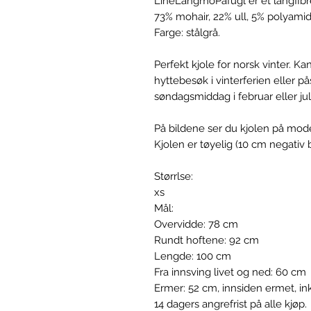
LineLangmoPåfugl er et langfibre
73% mohair, 22% ull, 5% polyamid
Farge: stålgrå.
Perfekt kjole for norsk vinter. K
hyttebesøk i vinterferien eller p
søndagsmiddag i februar eller jul 
På bildene ser du kjolen på mod
Kjolen er tøyelig (10 cm negativ
Størrlse:
xs
Mål:
Overvidde: 78 cm
Rundt hoftene: 92 cm
Lengde: 100 cm
Fra innsving livet og ned: 60 cm
Ermer: 52 cm, innsiden ermet, in
14 dagers angrefrist på alle kjøp.