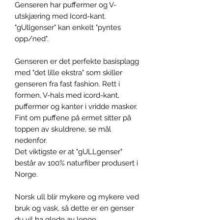
Genseren har puffermer og V-
utskjæring med Icord-kant.
"gUllgenser" kan enkelt "pyntes
opp/ned".
Genseren er det perfekte basisplagg
med "det lille ekstra" som skiller
genseren fra fast fashion. Rett i
formen, V-hals med icord-kant,
puffermer og kanter i vridde masker.
Fint om puffene på ermet sitter på
toppen av skuldrene, se mål
nedenfor.
Det viktigste er at "gULLgenser"
består av 100% naturfiber produsert i
Norge.
Norsk ull blir mykere og mykere ved
bruk og vask, så dette er en genser
du vil ha glede av lenge.