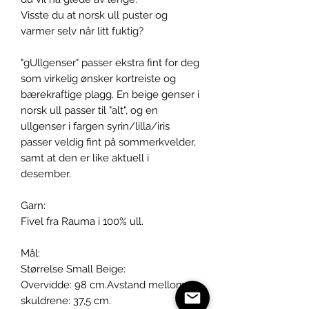
Visste du at norsk ull puster og
varmer selv når litt fuktig?
"gUllgenser" passer ekstra fint for deg
som virkelig ønsker kortreiste og
bærekraftige plagg. En beige genser i
norsk ull passer til "alt", og en
ullgenser i fargen syrin/lilla/iris
passer veldig fint på sommerkvelder,
samt at den er like aktuell i
desember.
Garn:
Fivel fra Rauma i 100% ull.
Mål:
Størrelse Small Beige:
Overvidde: 98 cm.Avstand mellom
skuldrene: 37,5 cm.