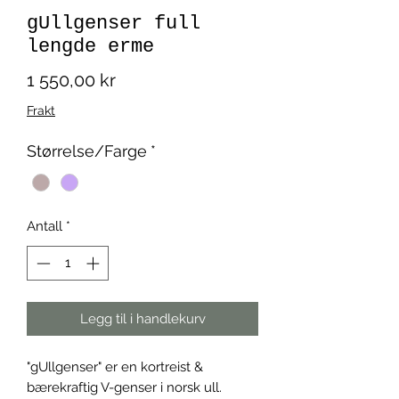
gUllgenser full
lengde erme
Pris
1 550,00 kr
Frakt
Størrelse/Farge
*
Antall
*
Legg til i handlekurv
"gUllgenser" er en kortreist &
bærekraftig V-genser i norsk ull.